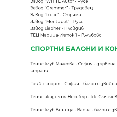
Завод "WITTE Auto" - Русе
Завод "Grammer" - Трудовец
Завод "Ixetic" - Стряма
Завод "Montupet" - Русе
Завод Liebher - Пловдив
ТЕЦ Марица-Изток 1 – Гълъбово
СПОРТНИ БАЛОНИ И КО
Тенис клуб Малеева - София - дървен
страни
Грийн спорт – София – балон с двойн
Тенис академия Несебър - к.к. Слънче
Тенис клуб Виница - Варна - балон с 