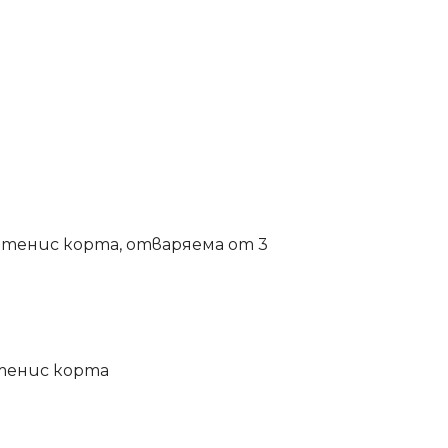
3 тенис корта, отваряема от 3
3 тенис корта