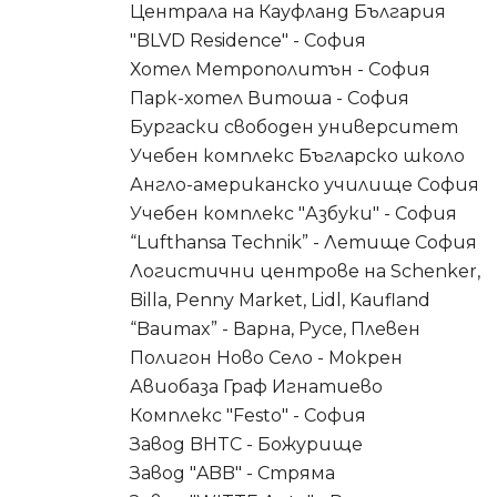
Централа на Кауфланд България
"BLVD Residence" - София
Хотел Метрополитън - София
Парк-хотел Витоша - София
Бургаски свободен университет
Учебен комплекс Бъгларско школо
Англо-американско училище София
Учебен комплекс "Азбуки" - София
“Lufthansa Technik” - Летище София
Логистични центрове на Schenker,
Billa, Penny Market, Lidl, Kaufland
“Baumax” - Варна, Русе, Плевен
Полигон Ново Село - Мокрен
Авиобаза Граф Игнатиево
Комплекс "Festo" - София
Завод BHTC - Божурище
Завод "ABB" - Стряма