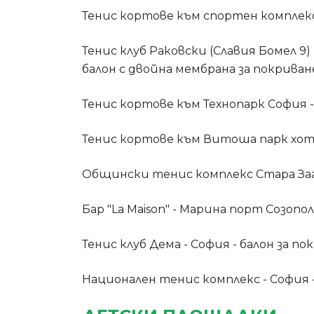
Тенис кортове към спортен комплекс
Тенис клуб Раковски (Славия Бомел 9)
балон с двойна мембрана за покриван
Тенис кортове към Технопарк София -
Тенис кортове към Витоша парк хоте
Общински тенис комплекс Стара Заго
Бар "La Maison" - Марина порт Созоп
Тенис клуб Дема - София - балон за по
Национален тенис комплекс - София -