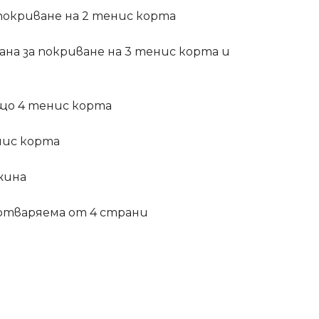
покриване на 2 тенис корта
рана за покриване на 3 тенис корта и
бщо 4 тенис корта
нис корта
жина
, отваряема от 4 страни